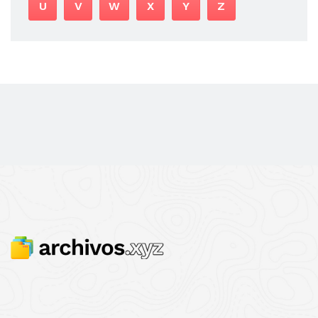
U
V
W
X
Y
Z