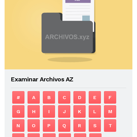
Examinar Archivos AZ
#
A
B
C
D
E
F
G
H
I
J
K
L
M
N
O
P
Q
R
S
T