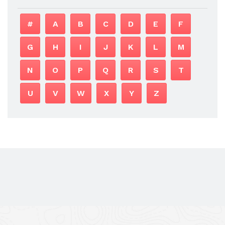
#
A
B
C
D
E
F
G
H
I
J
K
L
M
N
O
P
Q
R
S
T
U
V
W
X
Y
Z