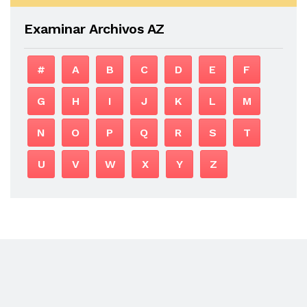
Examinar Archivos AZ
#
A
B
C
D
E
F
G
H
I
J
K
L
M
N
O
P
Q
R
S
T
U
V
W
X
Y
Z