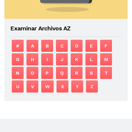
Examinar Archivos AZ
#
A
B
C
D
E
F
G
H
I
J
K
L
M
N
O
P
Q
R
S
T
U
V
W
X
Y
Z