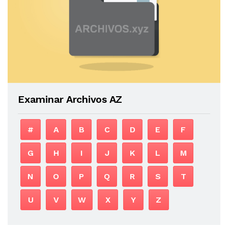
Examinar Archivos AZ
#
A
B
C
D
E
F
G
H
I
J
K
L
M
N
O
P
Q
R
S
T
U
V
W
X
Y
Z