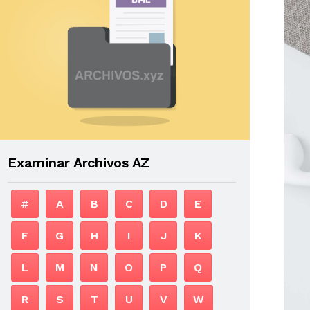
Examinar Archivos AZ
#
A
B
C
D
E
F
G
H
I
J
K
L
M
N
O
P
Q
R
S
T
U
V
W