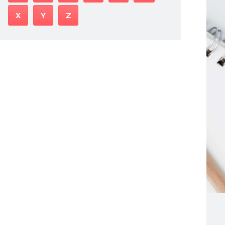
X
Y
Z