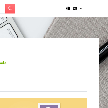
ES
cada