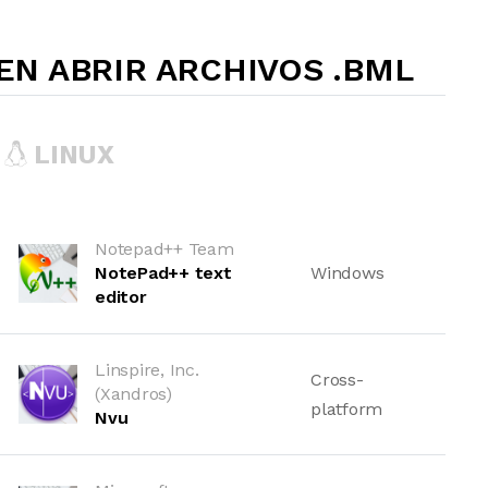
N ABRIR ARCHIVOS .BML
LINUX
Notepad++ Team
NotePad++ text
Windows
editor
Linspire, Inc.
Cross-
(Xandros)
platform
Nvu