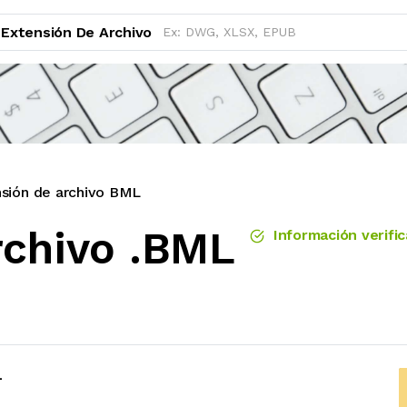
Extensión De Archivo
sión de archivo BML
rchivo .BML
Información verifi
L