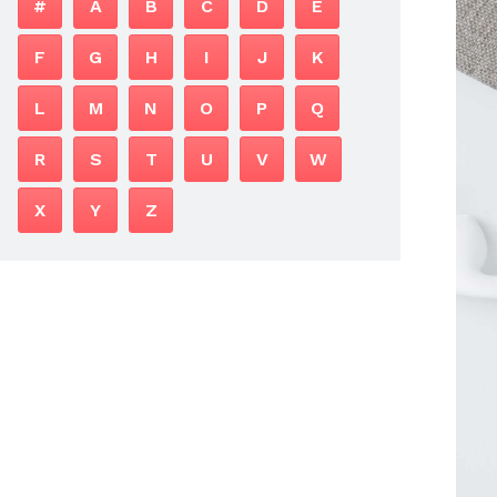
#
A
B
C
D
E
F
G
H
I
J
K
L
M
N
O
P
Q
R
S
T
U
V
W
X
Y
Z