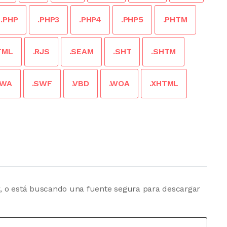
.PHP
.PHP3
.PHP4
.PHP5
.PHTM
TML
.RJS
.SEAM
.SHT
.SHTM
SWA
.SWF
.VBD
.WOA
.XHTML
, o está buscando una fuente segura para descargar