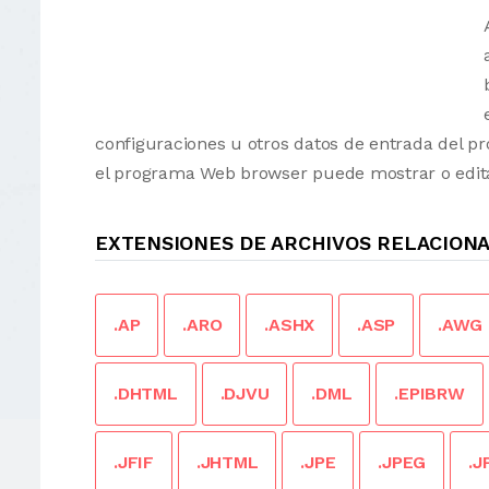
configuraciones u otros datos de entrada del 
el programa Web browser puede mostrar o edita
EXTENSIONES DE ARCHIVOS RELACION
.AP
.ARO
.ASHX
.ASP
.AWG
.DHTML
.DJVU
.DML
.EPIBRW
.JFIF
.JHTML
.JPE
.JPEG
.J