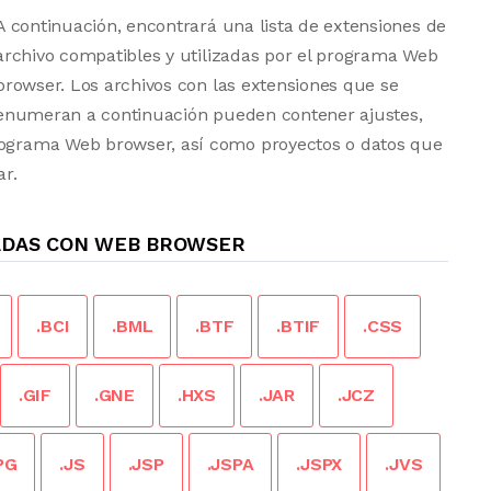
A continuación, encontrará una lista de extensiones de
archivo compatibles y utilizadas por el programa Web
browser. Los archivos con las extensiones que se
enumeran a continuación pueden contener ajustes,
programa Web browser, así como proyectos o datos que
r.
ADAS CON WEB BROWSER
.BCI
.BML
.BTF
.BTIF
.CSS
.GIF
.GNE
.HXS
.JAR
.JCZ
PG
.JS
.JSP
.JSPA
.JSPX
.JVS