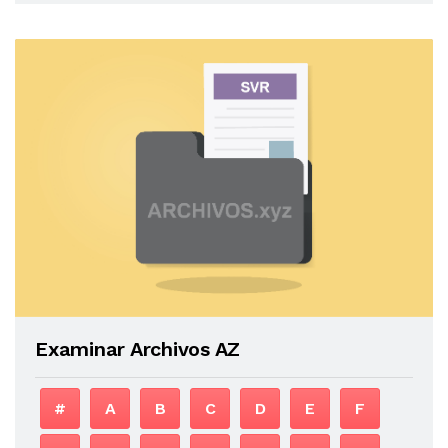
Examinar Archivos AZ
#
A
B
C
D
E
F