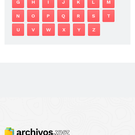
G
H
I
J
K
L
M
N
O
P
Q
R
S
T
U
V
W
X
Y
Z