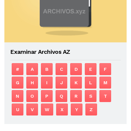
Examinar Archivos AZ
#
A
B
C
D
E
F
G
H
I
J
K
L
M
N
O
P
Q
R
S
T
U
V
W
X
Y
Z