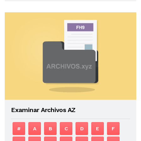
Examinar Archivos AZ
#
A
B
C
D
E
F