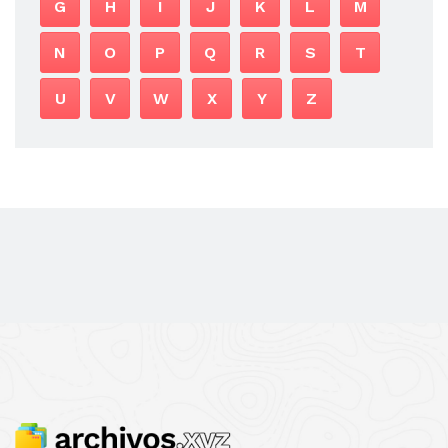
G
H
I
J
K
L
M
N
O
P
Q
R
S
T
U
V
W
X
Y
Z