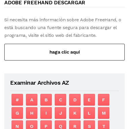
ADOBE FREEHAND DESCARGAR
Si necesita más información sobre Adobe FreeHand, o
está buscando una fuente segura para descargar el
programa, visite el sitio web del fabricante.
haga clic aquí
Examinar Archivos AZ
#
A
B
C
D
E
F
G
H
I
J
K
L
M
N
O
P
Q
R
S
T