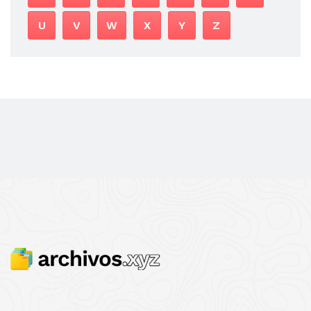
U
V
W
X
Y
Z