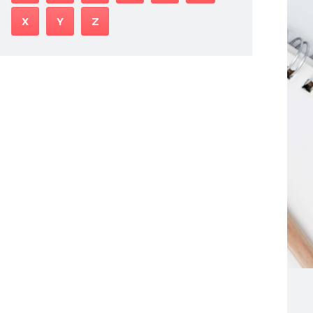
X
Y
Z