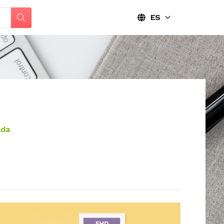
ES
ada