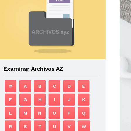
Examinar Archivos AZ
#
A
B
C
D
E
F
G
H
I
J
K
L
M
N
O
P
Q
R
S
T
U
V
W