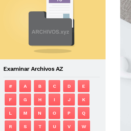
Examinar Archivos AZ
#
A
B
C
D
E
F
G
H
I
J
K
L
M
N
O
P
Q
R
S
T
U
V
W