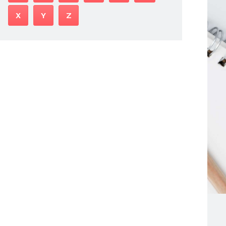
X
Y
Z