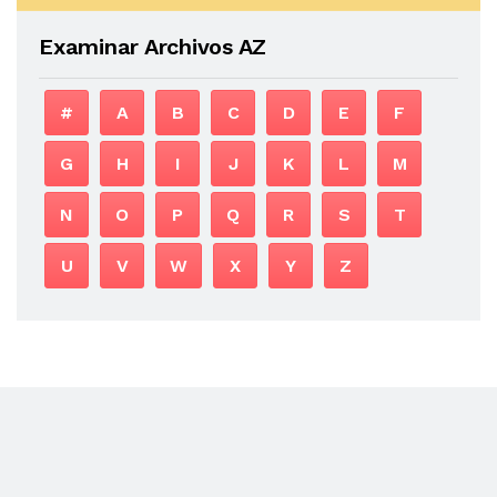
Examinar Archivos AZ
#
A
B
C
D
E
F
G
H
I
J
K
L
M
N
O
P
Q
R
S
T
U
V
W
X
Y
Z