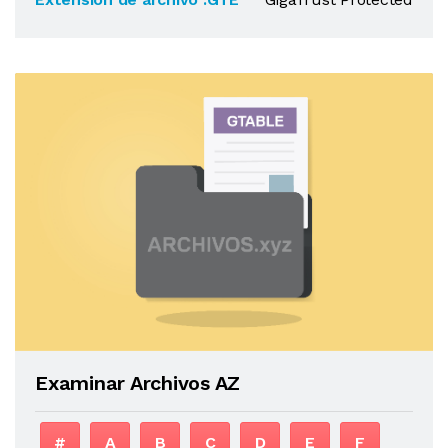
Examinar Archivos AZ
#
A
B
C
D
E
F