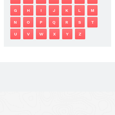
G
H
I
J
K
L
M
N
O
P
Q
R
S
T
U
V
W
X
Y
Z