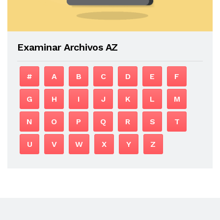
Examinar Archivos AZ
#
A
B
C
D
E
F
G
H
I
J
K
L
M
N
O
P
Q
R
S
T
U
V
W
X
Y
Z