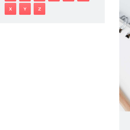
X
Y
Z