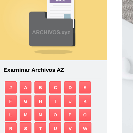
Examinar Archivos AZ
#
A
B
C
D
E
F
G
H
I
J
K
L
M
N
O
P
Q
R
S
T
U
V
W