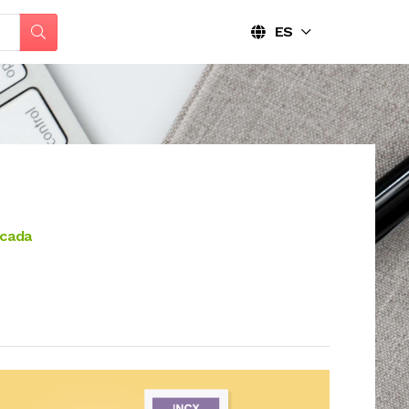
ES
icada