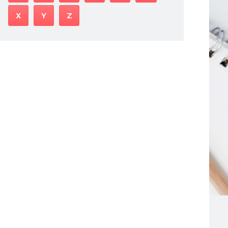
X
Y
Z