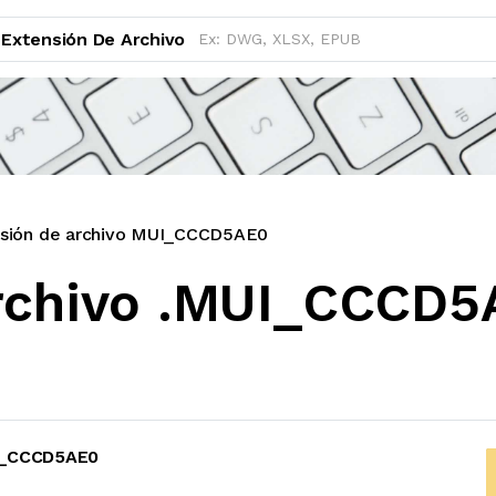
Extensión De Archivo
sión de archivo MUI_CCCD5AE0
archivo .MUI_CCCD5
I_CCCD5AE0