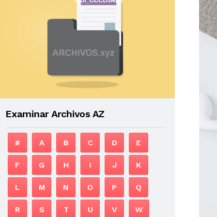
Examinar Archivos AZ
#
A
B
C
D
E
F
G
H
I
J
K
L
M
N
O
P
Q
R
S
T
U
V
W