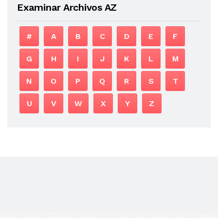
Examinar Archivos AZ
#
A
B
C
D
E
F
G
H
I
J
K
L
M
N
O
P
Q
R
S
T
U
V
W
X
Y
Z