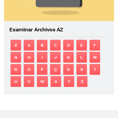
Examinar Archivos AZ
#
A
B
C
D
E
F
G
H
I
J
K
L
M
N
O
P
Q
R
S
T
U
V
W
X
Y
Z