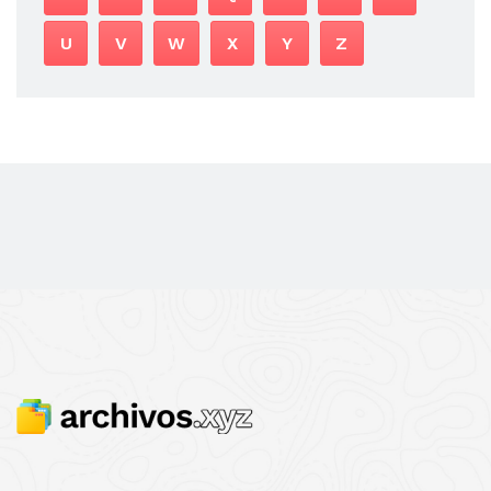
U
V
W
X
Y
Z