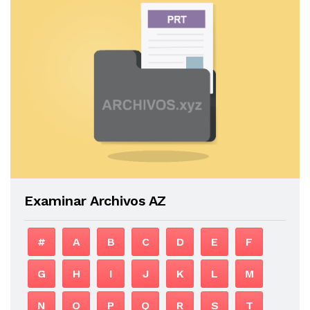
Examinar Archivos AZ
#
A
B
C
D
E
F
G
H
I
J
K
L
M
N
O
P
Q
R
S
T