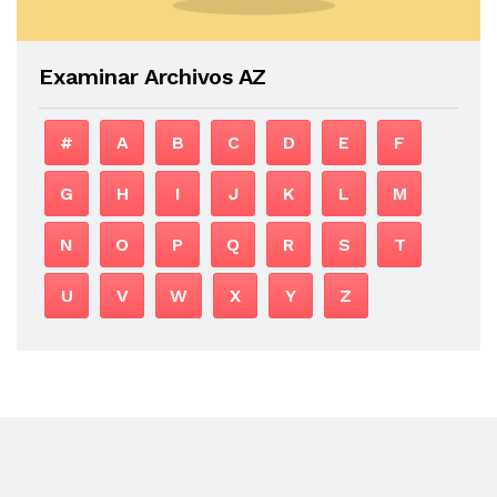
Examinar Archivos AZ
#
A
B
C
D
E
F
G
H
I
J
K
L
M
N
O
P
Q
R
S
T
U
V
W
X
Y
Z