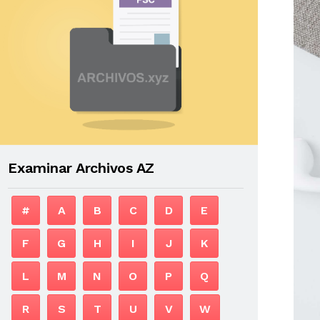
Examinar Archivos AZ
#
A
B
C
D
E
F
G
H
I
J
K
L
M
N
O
P
Q
R
S
T
U
V
W