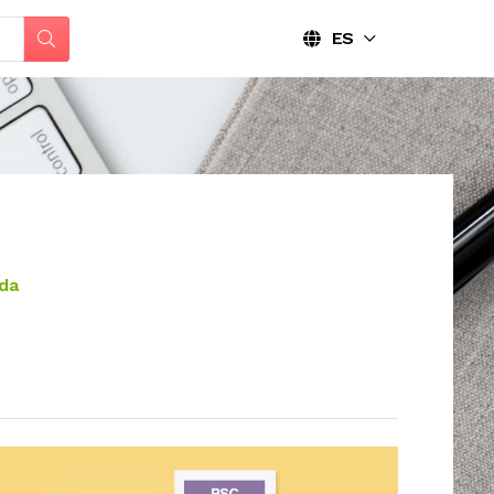
ES
ada