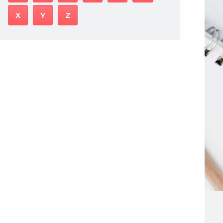
X
Y
Z