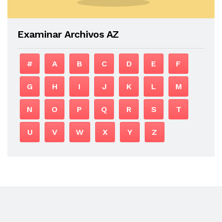
Examinar Archivos AZ
#
A
B
C
D
E
F
G
H
I
J
K
L
M
N
O
P
Q
R
S
T
U
V
W
X
Y
Z