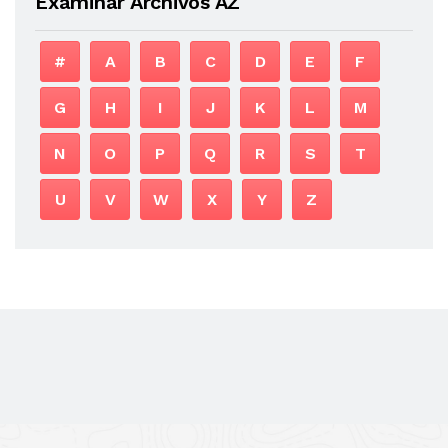
Examinar Archivos AZ
#
A
B
C
D
E
F
G
H
I
J
K
L
M
N
O
P
Q
R
S
T
U
V
W
X
Y
Z