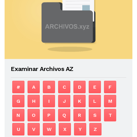
Examinar Archivos AZ
#
A
B
C
D
E
F
G
H
I
J
K
L
M
N
O
P
Q
R
S
T
U
V
W
X
Y
Z