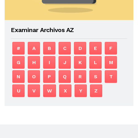
Examinar Archivos AZ
#
A
B
C
D
E
F
G
H
I
J
K
L
M
N
O
P
Q
R
S
T
U
V
W
X
Y
Z