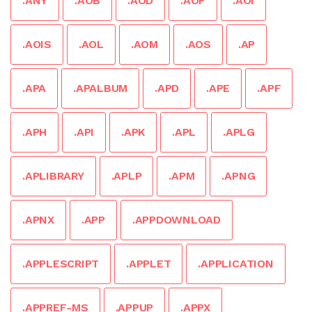
.ANY
.AOB
.AOD
.AOF
.AOI
.AOIS
.AOL
.AOM
.AOS
.AP
.APA
.APALBUM
.APD
.APE
.APF
.APH
.API
.APK
.APL
.APLG
.APLIBRARY
.APLP
.APM
.APNG
.APNX
.APP
.APPDOWNLOAD
.APPLESCRIPT
.APPLET
.APPLICATION
.APPREF-MS
.APPUP
.APPX