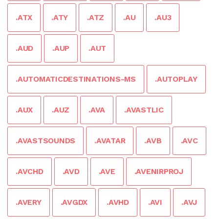
.ATX
.ATY
.ATZ
.AU
.AU3
.AUD
.AUP
.AUT
.AUTOMATICDESTINATIONS-MS
.AUTOPLAY
.AUX
.AUZ
.AVA
.AVASTLIC
.AVASTSOUNDS
.AVATAR
.AVB
.AVC
.AVCHD
.AVD
.AVE
.AVENIRPROJ
.AVERY
.AVGDX
.AVHD
.AVI
.AVJ