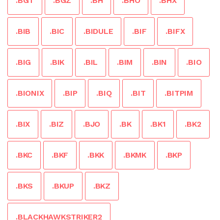
.BGT
.BGZ
.BH
.BHO
.BHX
.BIB
.BIC
.BIDULE
.BIF
.BIFX
.BIG
.BIK
.BIL
.BIM
.BIN
.BIO
.BIONIX
.BIP
.BIQ
.BIT
.BITPIM
.BIX
.BIZ
.BJO
.BK
.BK1
.BK2
.BKC
.BKF
.BKK
.BKMK
.BKP
.BKS
.BKUP
.BKZ
.BLACKHAWKSTRIKER2