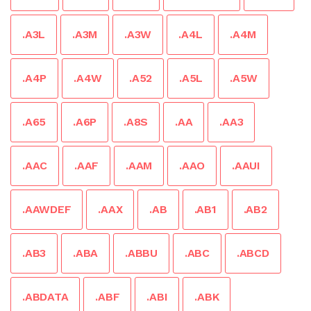
.A3L
.A3M
.A3W
.A4L
.A4M
.A4P
.A4W
.A52
.A5L
.A5W
.A65
.A6P
.A8S
.AA
.AA3
.AAC
.AAF
.AAM
.AAO
.AAUI
.AAWDEF
.AAX
.AB
.AB1
.AB2
.AB3
.ABA
.ABBU
.ABC
.ABCD
.ABDATA
.ABF
.ABI
.ABK