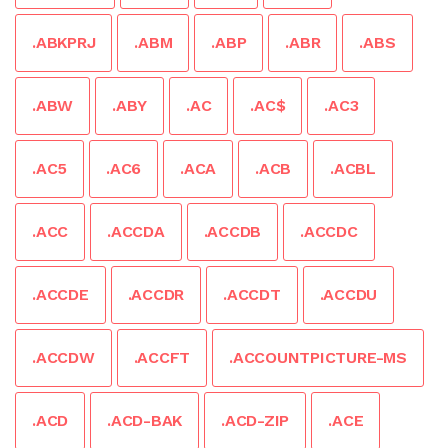
.ABKPRJ
.ABM
.ABP
.ABR
.ABS
.ABW
.ABY
.AC
.AC$
.AC3
.AC5
.AC6
.ACA
.ACB
.ACBL
.ACC
.ACCDA
.ACCDB
.ACCDC
.ACCDE
.ACCDR
.ACCDT
.ACCDU
.ACCDW
.ACCFT
.ACCOUNTPICTURE-MS
.ACD
.ACD-BAK
.ACD-ZIP
.ACE