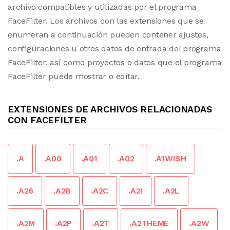
archivo compatibles y utilizadas por el programa
FaceFilter. Los archivos con las extensiones que se
enumeran a continuación pueden contener ajustes,
configuraciones u otros datos de entrada del programa
FaceFilter, así como proyectos o datos que el programa
FaceFilter puede mostrar o editar.
EXTENSIONES DE ARCHIVOS RELACIONADAS
CON FACEFILTER
.A
.A00
.A01
.A02
.A1WISH
.A26
.A2B
.A2C
.A2I
.A2L
.A2M
.A2P
.A2T
.A2THEME
.A2W