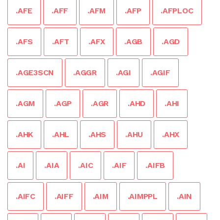
.AFE
.AFF
.AFM
.AFP
.AFPLOC
.AFS
.AFT
.AFX
.AGB
.AGD
.AGE3SCN
.AGGR
.AGI
.AGIF
.AGM
.AGP
.AGR
.AHD
.AHI
.AHK
.AHL
.AHS
.AHU
.AHX
.AI
.AIA
.AIC
.AIF
.AIFB
.AIFC
.AIFF
.AIM
.AIMPPL
.AIN