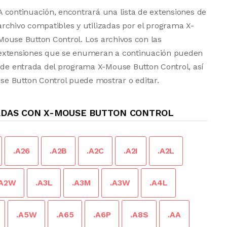
A continuación, encontrará una lista de extensiones de
archivo compatibles y utilizadas por el programa X-
Mouse Button Control. Los archivos con las
extensiones que se enumeran a continuación pueden
s de entrada del programa X-Mouse Button Control, así
e Button Control puede mostrar o editar.
ADAS CON X-MOUSE BUTTON CONTROL
.A26
.A2B
.A2C
.A2I
.A2L
.A2W
.A3L
.A3M
.A3W
.A4L
.A5W
.A65
.A6P
.A8S
.AA