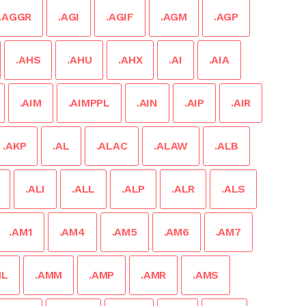
.AGGR
.AGI
.AGIF
.AGM
.AGP
.AHS
.AHU
.AHX
.AI
.AIA
.AIM
.AIMPPL
.AIN
.AIP
.AIR
.AKP
.AL
.ALAC
.ALAW
.ALB
.ALI
.ALL
.ALP
.ALR
.ALS
.AM1
.AM4
.AM5
.AM6
.AM7
ML
.AMM
.AMP
.AMR
.AMS