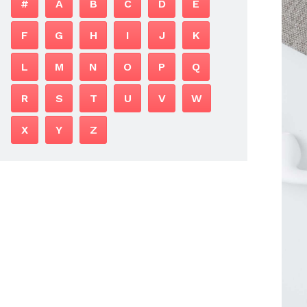
#
A
B
C
D
E
F
G
H
I
J
K
L
M
N
O
P
Q
R
S
T
U
V
W
X
Y
Z