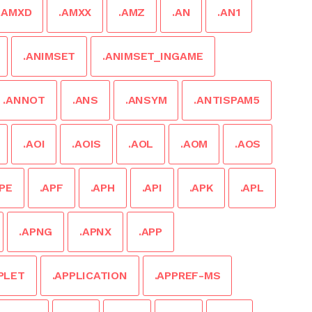
.AMXD
.AMXX
.AMZ
.AN
.AN1
.ANIMSET
.ANIMSET_INGAME
.ANNOT
.ANS
.ANSYM
.ANTISPAM5
.AOI
.AOIS
.AOL
.AOM
.AOS
APE
.APF
.APH
.API
.APK
.APL
.APNG
.APNX
.APP
PLET
.APPLICATION
.APPREF-MS