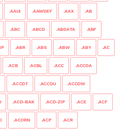
.AAUI
.AAWDEF
.AAX
.AB
.ABC
.ABCD
.ABDATA
.ABF
BP
.ABR
.ABS
.ABW
.ABY
.AC
.ACB
.ACBL
.ACC
.ACCDA
R
.ACCDT
.ACCDU
.ACCDW
D
.ACD-BAK
.ACD-ZIP
.ACE
.ACF
O
.ACORN
.ACP
.ACR