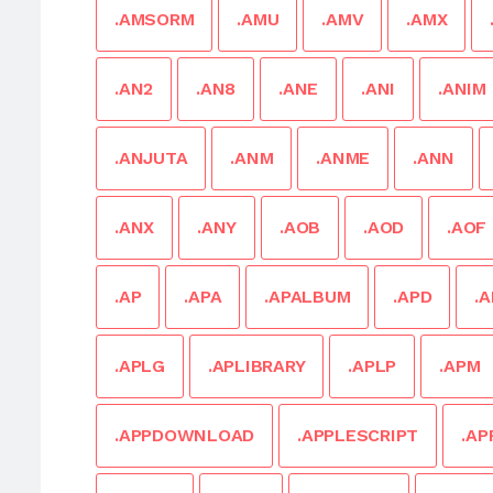
.AMSORM
.AMU
.AMV
.AMX
.AN2
.AN8
.ANE
.ANI
.ANIM
.ANJUTA
.ANM
.ANME
.ANN
.ANX
.ANY
.AOB
.AOD
.AOF
.AP
.APA
.APALBUM
.APD
.
.APLG
.APLIBRARY
.APLP
.APM
.APPDOWNLOAD
.APPLESCRIPT
.AP