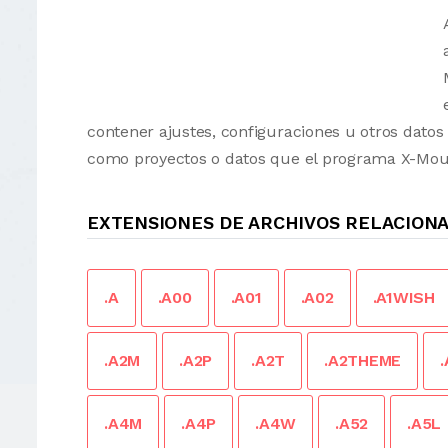
contener ajustes, configuraciones u otros dato
como proyectos o datos que el programa X-Mous
EXTENSIONES DE ARCHIVOS RELACION
.A
.A00
.A01
.A02
.A1WISH
.A2M
.A2P
.A2T
.A2THEME
.A4M
.A4P
.A4W
.A52
.A5L